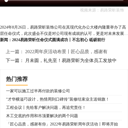
视频来源：易路荣昕装饰
2024年8月26日，易路荣昕装饰公司在其现代化办公大楼内隆重举办了高
层任命仪式，此次盛会不仅是对公司现有成就的认可，更是对未来发展战
略的展望与布局，旨在全员能够更好、更专业的服务客户。
新闻：
2024易路荣昕任命仪式圆满成功丨不忘初心 砥砺前行
上一篇：
2022周年庆活动布景丨匠心品质，感谢有
下一篇：
月未圆，礼先至！易路荣昕为全体员工发放中
热门推荐
一家可以施工过半再付款的装修公司
“才华横溢巧设计，热情周到口碑传”装修结束业主送锦旗！
工程会议丨先给客户解决问题，再追究责任！
木工交底的作用和吊顶要解决的两个问题
「匠心品质，感谢有你」2022年易路荣昕周年庆活动丨即将开始